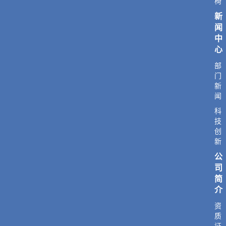
椅
新
闻
中
心
部
门
新
闻
科
技
创
新
公
司
简
介
资
质