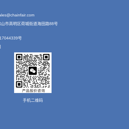
es@chainfair.com
山市高明区荷城街道海田路88号
17044339号
图
手机二维码