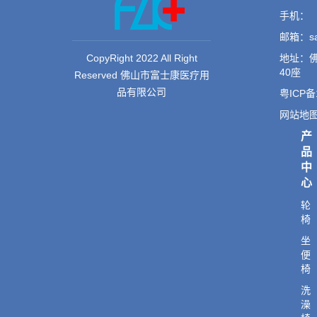
手机：
邮箱：sal
CopyRight 2022 All Right
地址：佛
40座
Reserved 佛山市富士康医疗用
品有限公司
粤ICP备
网站地
产
品
中
心
轮
椅
坐
便
椅
洗
澡